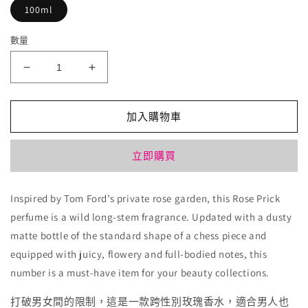
100ml
數量
Tom
Tom
Ford
Ford
荊
荊
加入購物車
棘
棘
玫
玫
立即購買
瑰
瑰
刺
刺
Rose
Rose
Inspired by Tom Ford’s private rose garden, this Rose Prick
Prick
Prick
perfume is a wild long-stem fragrance. Updated with a dusty
數
數
matte bottle of the standard shape of a chess piece and
量
量
equipped with juicy, flowery and full-bodied notes, this
減
增
number is a must-have item for your beauty collections.
少
加
打破男女間的限制，這是一款跨性別玫瑰香水，適合男人也