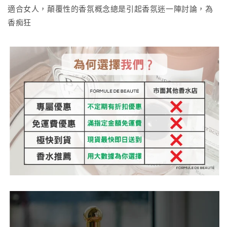
適合女人，顛覆性的香氛概念總是引起香氛迷一陣討論，為
香痴狂