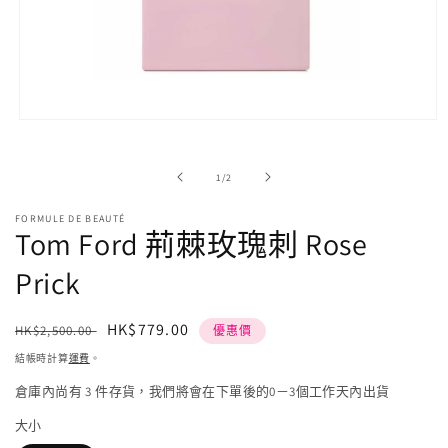
在
強
制
/
1
/
2
回
應
FORMULE DE BEAUTÉ
中
Tom Ford 荊棘玫瑰刺 Rose
開
啟
Prick
多
媒
體
定
售
HK$779.00
HK$2,500.00
優惠價
檔
價
價
案
結帳時計算
運費
。
1
倉庫內尚有 3 件存貨，我們將會在下單後的0－3個工作天內出貨
大小