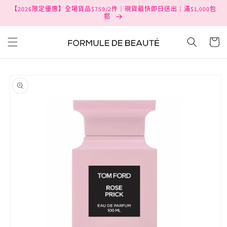
跳至內
【2026限定優惠】全場貨品$759/2件｜現貨最快即日送出｜滿$1,000包
容
郵
購
物
車
略過產
品資訊