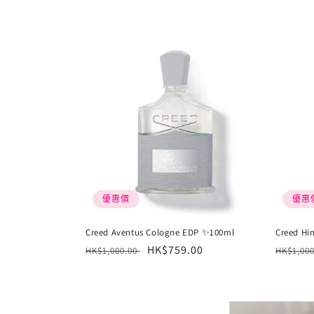
系
列
:
優惠價
優惠
Creed Aventus Cologne EDP ✨100ml
Creed H
定
售
HK$759.00
定
HK$1,000.00
HK$1,00
價
價
價