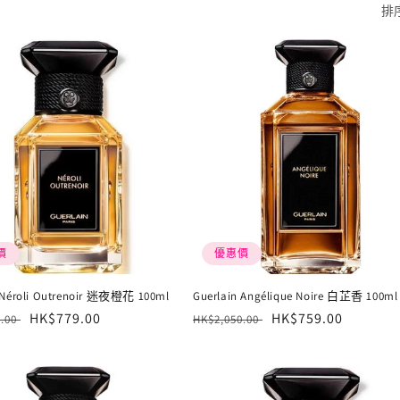
排
價
優惠價
 Néroli Outrenoir 迷夜橙花 100ml
Guerlain Angélique Noire 白芷香 100ml
售
HK$779.00
定
售
HK$759.00
0.00
HK$2,050.00
價
價
價