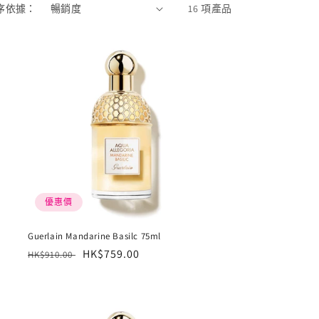
序依據：
16 項產品
優惠價
Guerlain Mandarine Basilc 75ml
定
售
HK$759.00
HK$910.00
價
價