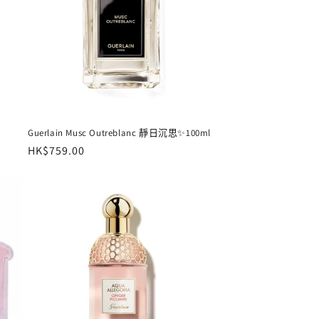
Guerlain Musc Outreblanc 靜日沉思✨100ml
定
HK$759.00
價