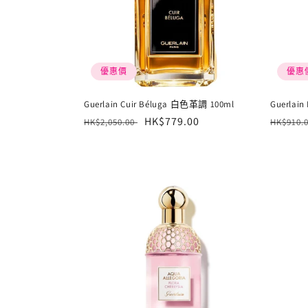
優惠價
優惠
Guerlain Cuir Béluga 白色革調 100ml
Guerlain 
定
售
HK$779.00
定
HK$2,050.00
HK$910.
價
價
價