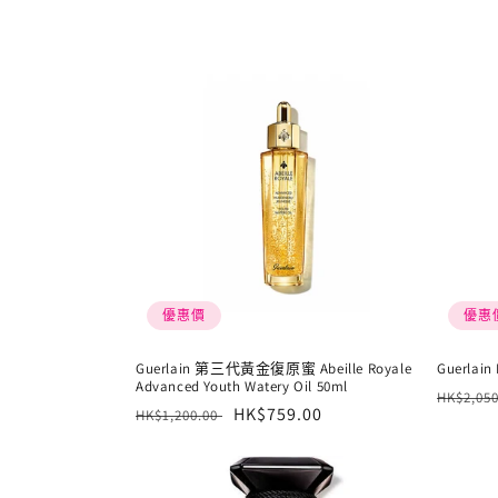
系
列
:
優惠價
優惠
Guerlain 第三代黃金復原蜜 Abeille Royale
Guerlain
Advanced Youth Watery Oil 50ml
定
HK$2,05
定
售
HK$759.00
HK$1,200.00
價
價
價