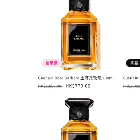
優惠價
售罄
Guerlain Rose Barbare 土耳其玫瑰 100ml
Guerlain
定
售
HK$779.00
定
HK$2,050.00
HK$2,05
價
價
價