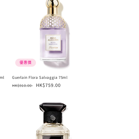
優惠價
ml
Guerlain Flora Salvaggia 75ml
定
售
HK$759.00
HK$910.00
價
價