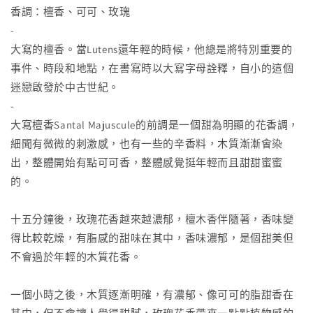
香調：檀香、可可、玫瑰
-
大寫的檀香。當Lutens還年輕的時候，他總是將特別重要的
事件、時段和地點，在書寫時以大寫字母詮釋，自小的這個
迷戀啟發於中古世紀。
-
大寫檀香Santal Majuscule的前調是一個甜為明顯的花香調，
細聞有微微的刺激感，也有一些的辛香料，木質漸漸會染
出，整體開始有點可可香，整體感覺挺年輕而且甜甜蜜蜜
的。
十五分鐘後，玫瑰花香越來越濃郁，檀木香伴隨著，香味變
得比較乾燥，有脂感的甜味在其中，香味濃郁，是個甜美但
不會過於年輕的木質花香。
一個小時之後，木質逐漸明確，有濃郁、像可可的脂甜香在