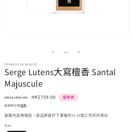
在
強
制
/
1
/
2
回
應
FORMULE DE BEAUTÉ
中
Serge Lutens大寫檀香 Santal
開
啟
Majuscule
多
媒
體
定
售
HK$759.00
HK$1,802.00
優惠價
檔
價
價
案
結帳時計算
運費
。
1
倉庫內並無現貨，貨品將會於下單後的10-18個工作天內寄出
Size