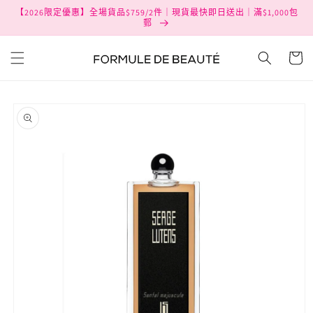
跳至內
【2026限定優惠】全場貨品$759/2件｜現貨最快即日送出｜滿$1,000包
容
郵
購
物
車
略過產
品資訊