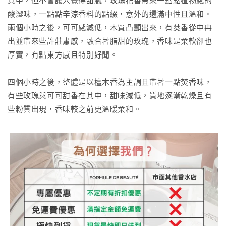
其中，但不會讓人覺得甜膩，玫瑰花香帶來一點點植物感的
酸澀味，一點點辛涼香料的點綴，意外的還滿中性且溫和。
兩個小時之後，可可感減低，木質凸顯出來，有焚香從中冉
出並帶來些許莊肅感，融合著脂甜的玫瑰，香味是柔軟卻也
厚實，有點東方感且特別好聞。
四個小時之後，整體是以檀木香為主調且帶著一點焚香味，
有些玫瑰與可可甜香在其中，甜味減低，質地逐漸乾燥且有
些粉質出現，香味較之前更溫暖柔和。