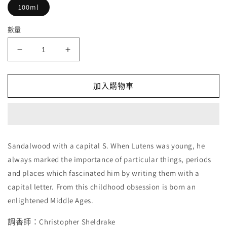
100ml
數量
Serge
Serge
Lutens
Lutens
大
大
加入購物車
寫
寫
檀
檀
香
香
Santal
Santal
Majuscule
Majuscule
Sandalwood with a capital S. When Lutens was young, he
數
數
always marked the importance of particular things, periods
量
量
and places which fascinated him by writing them with a
減
增
capital letter. From this childhood obsession is born an
少
加
enlightened Middle Ages.
調香師：Christopher Sheldrake