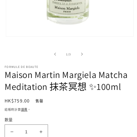
在
強
制
/
1
/
3
回
應
FORMULE DE BEAUTE
中
Maison Martin Margiela Matcha
開
啟
Meditation 抹茶冥想 ✨100ml
多
媒
體
定
HK$759.00
售罄
檔
價
案
結帳時計算
運費
。
1
數量
Maison
Maison