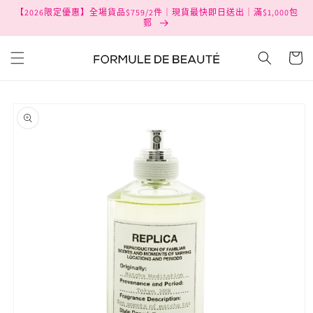
跳至內
【2026限定優惠】全場貨品$759/2件｜現貨最快即日送出｜滿$1,000包
容
郵
購
物
車
略過產
品資訊