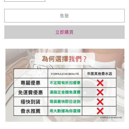
Martin
Martin
Margiela
Margiela
Matcha
Matcha
售罄
Meditation
Meditation
抹
抹
立即購買
茶
茶
冥
冥
想
想
✨100ml
✨100ml
數
數
量
量
減
增
少
加