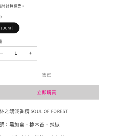
價
價
帳時計算
運費
。
小
100ml
量
Maison
Maison
Martin
Martin
Margiela
Margiela
售罄
森
森
林
林
之
之
立即購買
魂
魂
Soul
Soul
林之魂淡香精 SOUL OF FOREST
Of
Of
The
The
調：黑加侖、橡木苔、辣椒
Forest
Forest
限
限