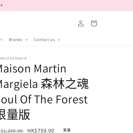
購
登
物
入
車
Brands
Contact us
RMULE DE BEAUTÉ
aison Martin
Margiela 森林之魂
oul Of The Forest
限量版
定
售
HK$759.00
$1,200.00
售罄