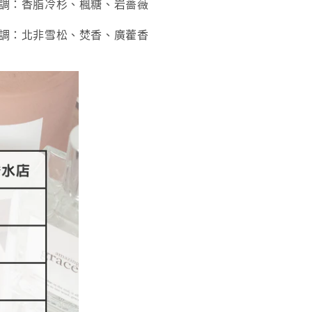
調：香脂冷杉、楓糖、岩薔薇
量
量
版
版
調：北非雪松、焚香、廣藿香
數
數
量
量
減
增
少
加