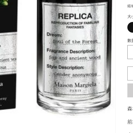
結
大
數
森
前