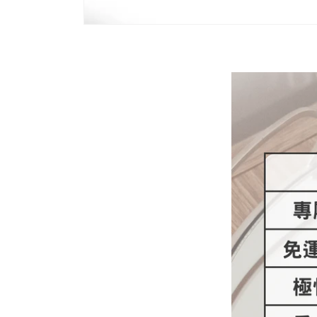
在
強
制
回
應
中
開
啟
多
媒
體
檔
案
1