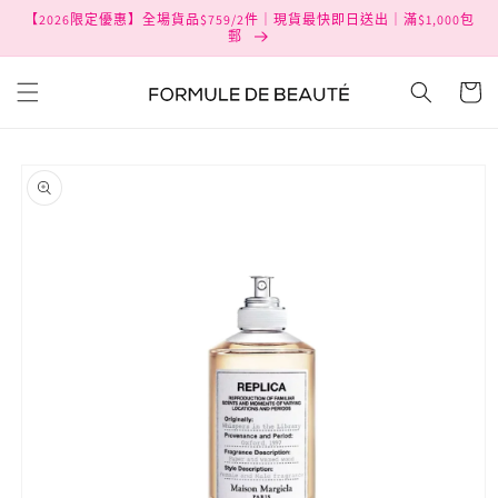
跳至內
【2026限定優惠】全場貨品$759/2件｜現貨最快即日送出｜滿$1,000包
容
郵
購
物
車
略過產
品資訊