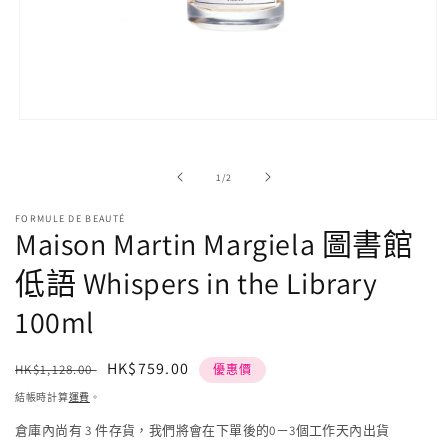
在
強
制
/
1
/
2
回
應
FORMULE DE BEAUTÉ
中
Maison Martin Margiela 圖書館
開
啟
低語 Whispers in the Library
多
媒
100ml
體
檔
案
定
售
HK$759.00
HK$1,128.00
優惠價
1
價
價
結帳時計算
運費
。
倉庫內尚有 3 件存貨，我們將會在下單後的0－3個工作天內出貨