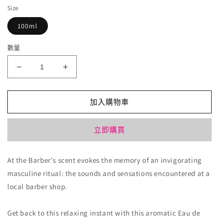
Size
100ml
數量
Maison
Maison
Martin
Martin
Margiela
Margiela
加入購物車
圖
圖
書
書
館
館
立即購買
低
低
語
語
At the Barber's scent evokes the memory of an invigorating
Whispers
Whispers
masculine ritual: the sounds and sensations encountered at a
in
in
the
the
local barber shop.
Library
Library
100ml
100ml
Get back to this relaxing instant with this aromatic Eau de