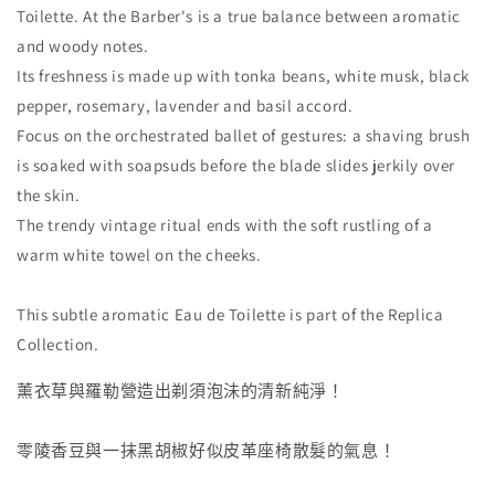
數
數
Toilette. At the Barber's is a true balance between aromatic
量
量
and woody notes.
減
增
Its freshness is made up with tonka beans, white musk, black
少
加
pepper, rosemary, lavender and basil accord.
Focus on the orchestrated ballet of gestures: a shaving brush
is soaked with soapsuds before the blade slides jerkily over
the skin.
The trendy vintage ritual ends with the soft rustling of a
warm white towel on the cheeks.
This subtle aromatic Eau de Toilette is part of the Replica
Collection.
薰衣草與羅勒營造出剃須泡沬的清新純淨！
零陵香豆與一抹黑胡椒好似皮革座椅散髮的氣息！