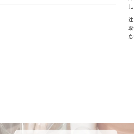
比
注
取
息