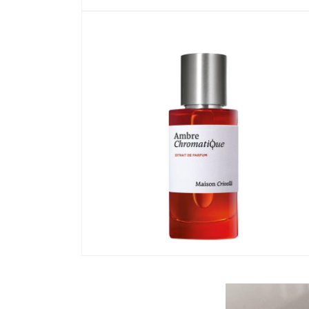
在
強
制
回
應
中
開
啟
多
媒
體
檔
案
1
在
強
制
回