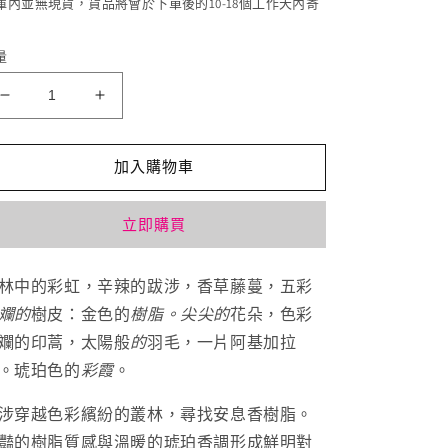
庫內並無現貨，貨品將會於下單後的10-18個工作天內寄
量
Maison
Maison
Crivelli
Crivelli
Ambre
Ambre
Chromatique
Chromatique
加入購物車
50ml
50ml
數
數
立即購買
量
量
減
增
林中的彩虹，辛辣的跋涉，香草藤蔓，五彩
少
加
斕的
樹皮：金色的
樹脂。
尖尖的
花朵，色彩
斕的印蒿，太陽般
的
羽毛，一片阿基加拉
。琥珀色的
彩霞
。
涉穿越色彩繽紛的叢林，尋找安息香樹脂。
豔的樹脂質感與溫暖的琥珀香調形成鮮明對