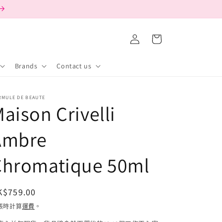
購
登
物
入
車
Brands
Contact us
RMULE DE BEAUTE
aison Crivelli
Ambre
Chromatique 50ml
定
K$759.00
價
帳時計算
運費
。