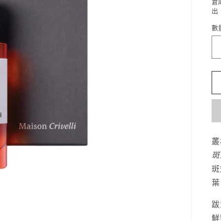
倉
出
數
叢
斑
斑
葉
跋
鮮