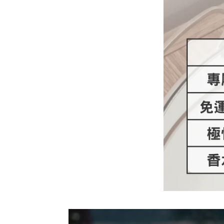
應
中
開
啟
多
媒
體
檔
案
2