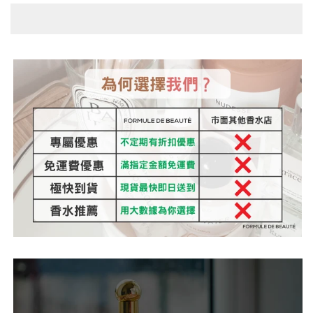
量
量
減
增
少
加