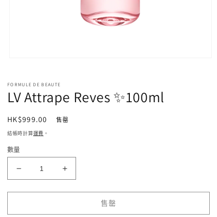
在
強
制
FORMULE DE BEAUTE
回
LV Attrape Reves ✨100ml
應
中
定
HK$999.00
開
售罄
啟
價
結帳時計算
運費
。
多
媒
數量
體
檔
LV
LV
案
1
Attrape
Attrape
Reves
Reves
✨100ml
✨100ml
售罄
數
數