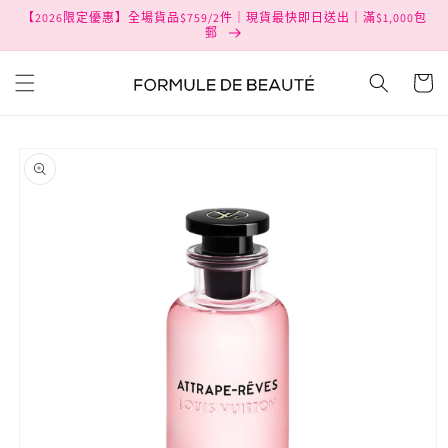
跳至內
【2026限定優惠】全場貨品$759/2件｜現貨最快即日送出｜滿$1,000包
容
郵
購
物
車
略過產
品資訊