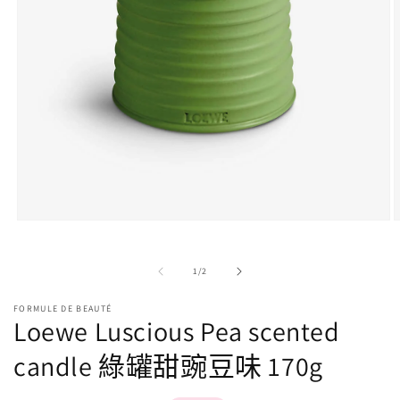
在
強
制
/
1
/
2
回
應
FORMULE DE BEAUTÉ
中
Loewe Luscious Pea scented
開
啟
candle 綠罐甜豌豆味 170g
多
媒
體