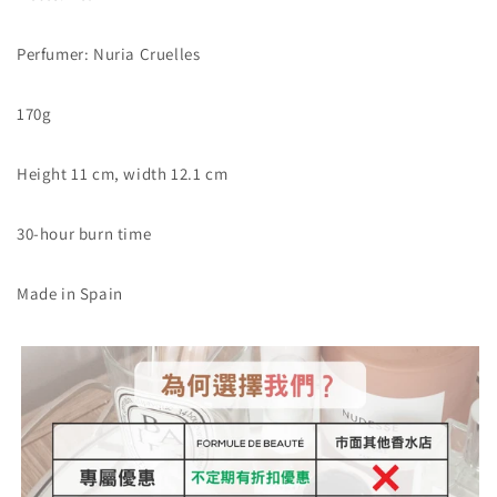
量
量
減
增
Perfumer: Nuria Cruelles
少
加
170g
Height 11 cm, width 12.1 cm
30-hour burn time
Made in Spain