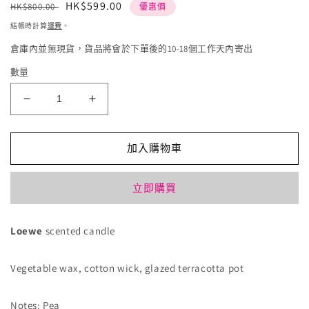
定
售
HK$599.00
HK$800.00
優惠價
檔
價
價
案
結帳時計算
運費
。
1
2
倉庫內並無現貨，貨品將會於下單後的10-18個工作天內寄出
數量
Loewe
Loewe
Luscious
Luscious
Pea
Pea
scented
scented
加入購物車
candle
candle
綠
綠
立即購買
罐
罐
甜
甜
Loewe
scented candle
豌
豌
豆
豆
Vegetable wax, cotton wick, glazed terracotta pot
味
味
170g
170g
數
數
Notes: Pea