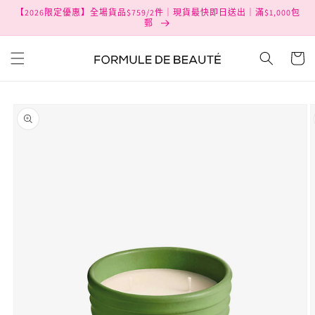
跳至內
【2026限定優惠】全場貨品$759/2件｜現貨最快即日送出｜滿$1,000包
容
郵
購
物
車
略過產
品資訊