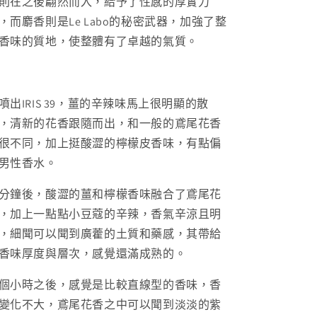
則在之後翩然而入，給予了性感的厚實力
，而麝香則是
Le Labo
的秘密武器，加強了整
香味的質地，使整體有了卓越的氣質。
噴出
IRIS 39
，薑的辛辣味馬上很明顯的散
，清新的花香跟隨而出，和一般的鳶尾花香
很不同，加上挺酸澀的檸檬皮香味，有點偏
男性香水。
分鐘後，酸澀的薑和檸檬香味融合了鳶尾花
，加上一點點小豆蔻的辛辣，香氣辛涼且明
，細聞可以聞到廣藿的土質和藥感，其帶給
香味厚度與層次，感覺還滿成熟的。
個小時之後，感覺是比較直線型的香味，香
變化不大，鳶尾花香之中可以聞到淡淡的紫