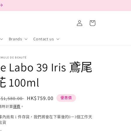
購
登
物
入
車
Brands
Contact us
RMULE DE BEAUTÉ
e Labo 39 Iris 鳶尾
花 100ml
定
售
HK$759.00
$1,580.00
優惠價
價
價
帳時計算
運費
。
庫內尚有 1 件存貨，我們將會在下單後的0－3個工作天
出貨