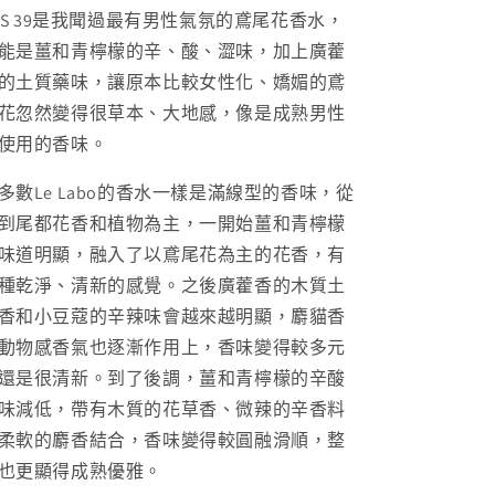
IS 39
是我聞過最有男性氣氛的鳶尾花香水，
能是薑和青檸檬的辛、酸、澀味，加上廣藿
的土質藥味，讓原本比較女性化、嬌媚的鳶
花忽然變得很草本、大地感，像是成熟男性
使用的香味。
多數
Le Labo
的香水一樣是滿線型的香味，從
到尾都花香和植物為主，一開始薑和青檸檬
味道明顯，融入了以鳶尾花為主的花香，有
種乾淨、清新的感覺。之後廣藿香的木質土
香和小豆蔻的辛辣味會越來越明顯，麝貓香
動物感香氣也逐漸作用上，香味變得較多元
還是很清新。到了後調，薑和青檸檬的辛酸
味減低，帶有木質的花草香、微辣的辛香料
柔軟的麝香結合，香味變得較圓融滑順，整
也更顯得成熟優雅。