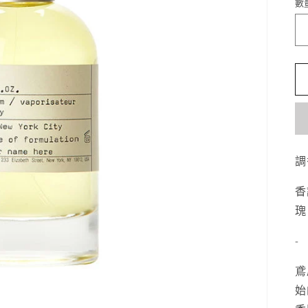
數
調
香
瑰
-
鳶
始