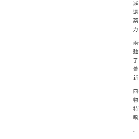
羅
還
藥
力
兩
雖
了
藿
新
四
物
特
嗅
-