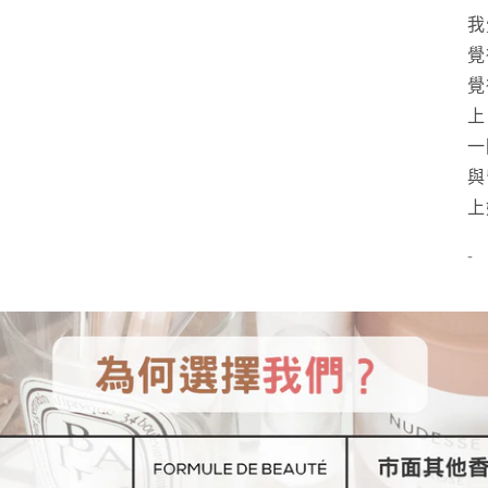
我
覺
覺
上
一
與
上
-