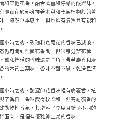
蘭和其他花香，融合著薑和檸檬的酸澀味，
有廣藿在底部發揮著木質和乾燥植物般的苦
味，雖然草本感重，但也挺有氣質且有親和
。
個小時之後，玫瑰和鳶尾花的香味已減淡，
然仍可聞到些微花香調，但很難分辨花種
。薑和檸檬的香味還是主角，帶著麝香和廣
香的木質土藥味，香味不甜不膩、乾淨且清
。
個小時之後，酸澀的花香味裡有廣藿香、植
與辛香料，香味變得較柔和，但有麝貓香的
殊動物性香氣，其增添了厚度且給予不同的
覺面向，是個有優雅紳士感的香味。