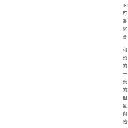
IR
可
香
尾
會
和
頭
的
一
藥
的
但
氣
與
體