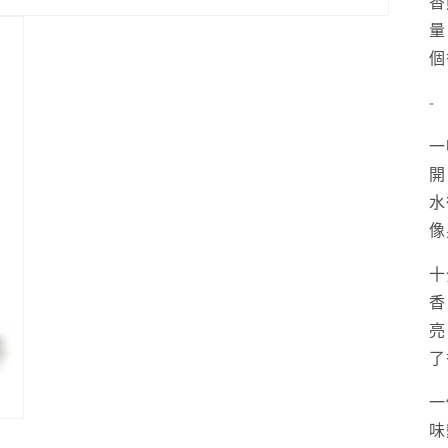
香
量
個
-
一
開
水
像
十
香
亮
了
一
味