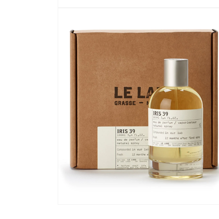
在
強
制
回
應
中
開
啟
多
媒
體
檔
案
1
在
強