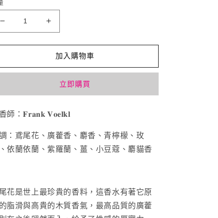
量
Le
Le
Labo
Labo
39
39
Iris
Iris
加入購物車
鳶
鳶
尾
尾
立即購買
花
花
100ml
100ml
香師：
𝐅𝐫𝐚𝐧𝐤
𝐕𝐨𝐞𝐥𝐤𝐥
數
數
量
量
調：鳶尾花、廣藿香、麝香、青檸檬、玫
減
增
、依蘭依蘭、紫羅蘭、薑、小豆蔻、麝貓香
少
加
尾花是世上最珍貴的香料，這香水有著它原
的脂滑與高貴的木質香氣，最高品質的廣藿