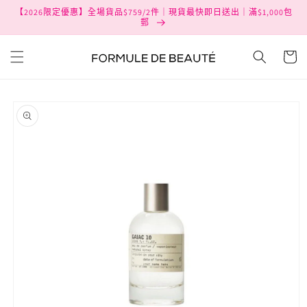
跳至內
【2026限定優惠】全場貨品$759/2件｜現貨最快即日送出｜滿$1,000包
容
郵
購
物
車
略過產
品資訊