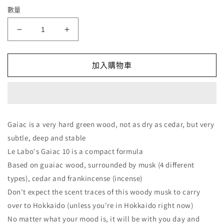
數量
Le
Le
labo
labo
東
東
加入購物車
京
京
癒
癒
創
創
木
木
Gaiac
Gaiac
Gaiac is a very hard green wood, not as dry as cedar, but very
10
10
subtle, deep and stable
數
數
Le Labo's Gaiac 10 is a compact formula
量
量
Based on guaiac wood, surrounded by musk (4 different
減
增
types), cedar and frankincense (incense)
少
加
Don't expect the scent traces of this woody musk to carry
over to Hokkaido (unless you're in Hokkaido right now)
No matter what your mood is, it will be with you day and