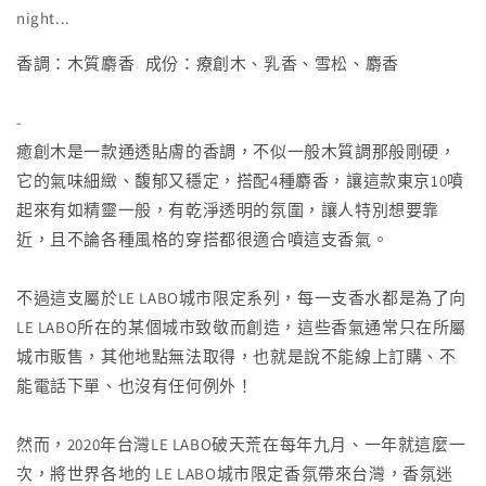
night...
香調：木質麝香 成份：療創木、乳香、雪松、麝香
-
癒創木是一款通透貼膚的香調，不似一般木質調那般剛硬，
它的氣味細緻、馥郁又穩定，搭配4種麝香，讓這款東京10噴
起來有如精靈一般，有乾淨透明的氛圍，讓人特別想要靠
近，且不論各種風格的穿搭都很適合噴這支香氣。
不過這支屬於LE LABO城市限定系列，每一支香水都是為了向
LE LABO所在的某個城市致敬而創造，這些香氣通常只在所屬
城市販售，其他地點無法取得，也就是說不能線上訂購、不
能電話下單、也沒有任何例外！
然而，2020年台灣LE LABO破天荒在每年九月、一年就這麼一
次，將世界各地的 LE LABO城市限定香氛帶來台灣，香氛迷