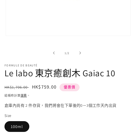
在
強
制
/
1
/
2
回
應
FORMULE DE BEAUTÉ
中
Le labo 東京癒創木 Gaiac 10
開
啟
多
定
售
HK$759.00
HK$1,706.00
優惠價
媒
價
價
體
結帳時計算
運費
。
檔
倉庫內尚有 2 件存貨，我們將會在下單後的0－3個工作天內出貨
案
1
Size
100ml