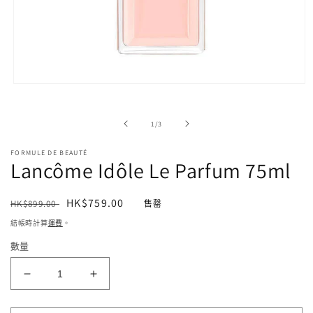
在
強
制
/
1
/
3
回
應
FORMULE DE BEAUTÉ
中
Lancôme Idôle Le Parfum 75ml
開
啟
多
定
售
HK$759.00
HK$899.00
售罄
媒
價
價
體
結帳時計算
運費
。
檔
數量
案
1
Lancôme
Lancôme
Idôle
Idôle
Le
Le