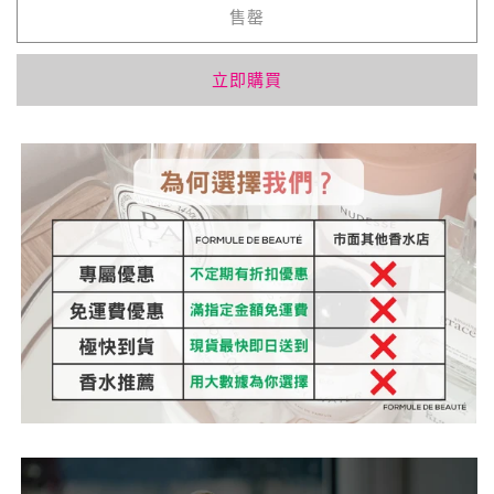
Parfum
Parfum
售罄
75ml
75ml
數
數
立即購買
量
量
減
增
少
加