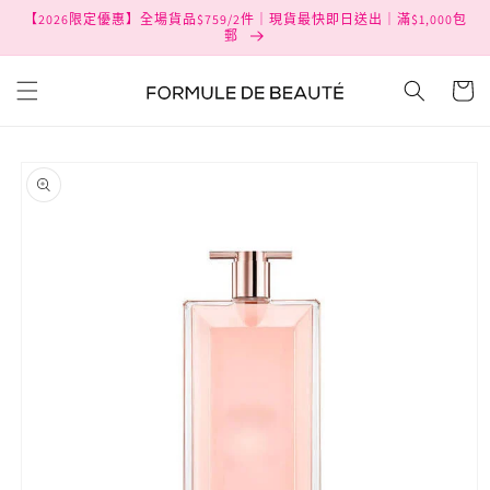
跳至內
【2026限定優惠】全場貨品$759/2件｜現貨最快即日送出｜滿$1,000包
容
郵
購
物
車
略過產
品資訊