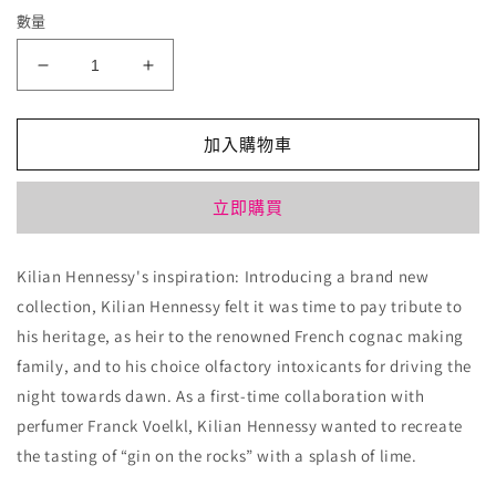
數量
Kilian
Kilian
冰
冰
雪
雪
加入購物車
玫
玫
瑰
瑰
立即購買
Roses
Roses
On
On
Ice
Ice
Kilian Hennessy's inspiration: Introducing a brand new
數
數
collection, Kilian Hennessy felt it was time to pay tribute to
量
量
his heritage, as heir to the renowned French cognac making
減
增
family, and to his choice olfactory intoxicants for driving the
少
加
night towards dawn. As a first-time collaboration with
perfumer Franck Voelkl, Kilian Hennessy wanted to recreate
the tasting of “gin on the rocks” with a splash of lime.