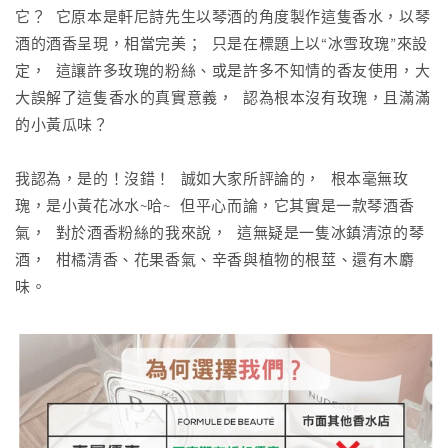
它？ 它原本是軒尼詩先生以琴酒的角度製作這隻香水，以琴
酒的酒香呈現，相當完美； 只是在標題上以“冰雪玫瑰”來設
定， 這讓許多玫瑰的粉絲、或是許多不知情的香友使用，大
大誤解了這隻香水的真實意義， 認為根本沒有玫瑰，且滿滿
的小黃瓜味？
我認為，是的！沒錯！ 誠如大家所評論的， 根本毫無玫
瑰，是小黃花冰水~哈~ 但平心而論，它其實是一款琴酒香
氣， 對於酒香粉絲的我來說， 這無疑是一隻冰鎮清涼的琴
酒， 柑橘清香、花果香氣、辛香與植物的根莖、還有木麝
味。