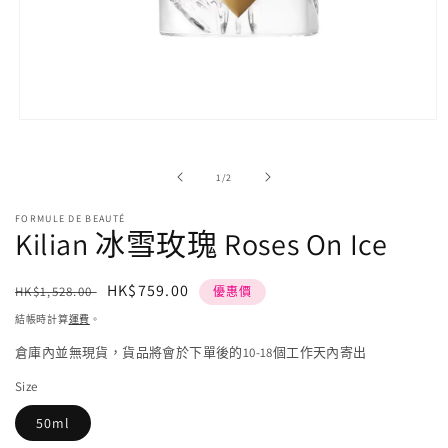
在
強
制
/
1
/
2
回
應
FORMULE DE BEAUTÉ
中
Kilian 冰雪玫瑰 Roses On Ice
開
啟
多
定
售
HK$759.00
HK$1,528.00
優惠價
媒
價
價
體
結帳時計算
運費
。
檔
倉庫內並無現貨，貨品將會於下單後的10-18個工作天內寄出
案
1
Size
50ml