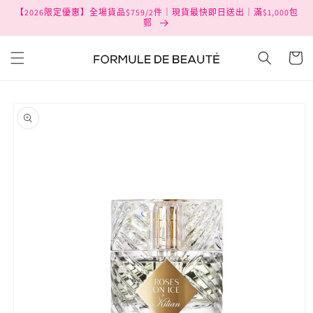
跳至內
【2026限定優惠】全場貨品$759/2件｜現貨最快即日送出｜滿$1,000包
容
郵
購
物
車
略過產
品資訊