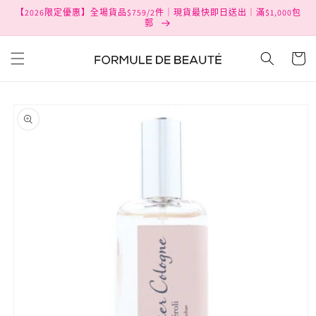
跳至內
【2026限定優惠】全場貨品$759/2件｜現貨最快即日送出｜滿$1,000包
容
郵
購
物
車
略過產
品資訊