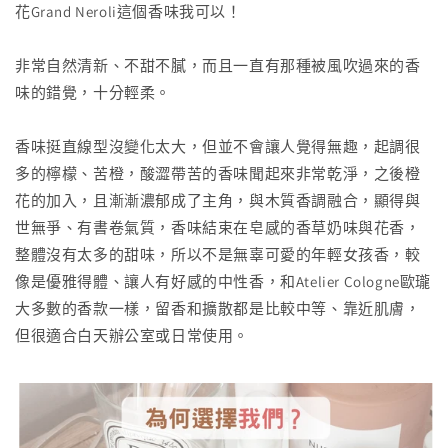
花Grand Neroli這個香味我可以！
非常自然清新、不甜不膩，而且一直有那種被風吹過來的香
味的錯覺，十分輕柔。
香味挺直線型沒變化太大，但並不會讓人覺得無趣，起調很
多的檸檬、苦橙，酸澀帶苦的香味聞起來非常乾淨，之後橙
花的加入，且漸漸濃郁成了主角，與木質香調融合，顯得與
世無爭、有書卷氣質，香味結束在皂感的香草奶味與花香，
整體沒有太多的甜味，所以不是無辜可愛的年輕女孩香，較
像是優雅得體、讓人有好感的中性香，和Atelier Cologne歐瓏
大多數的香款一樣，留香和擴散都是比較中等、靠近肌膚，
但很適合白天辦公室或日常使用。