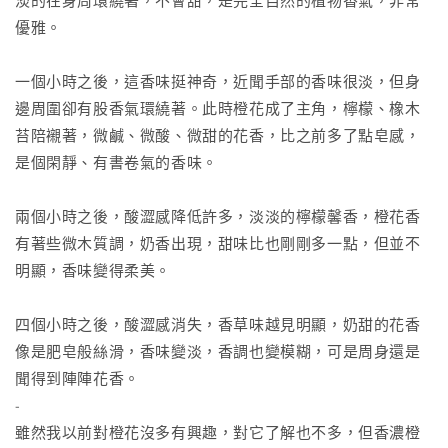
淡的在身周環繞著，不會甜，是完全自然的植物香氣，非常
優雅。
一個小時之後，這香味挺神奇，近聞手部的香味很淡，但身
邊周圍卻有股香氣環繞著。此時橙花成了主角，檸檬、橡木
苔陪襯著，微鹹、微酸、微甜的花香，比之前多了點皂感，
是個閑靜、有書卷氣的香味。
兩個小時之後，酸澀感降低許多，淡淡的檸檬馨香，橙花香
有著些微木質調，奶香出現，甜味比也剛剛多一點，但並不
明顯，香味變得柔美。
四個小時之後，酸澀感消失，香草味越見明顯，奶甜的花香
像是肥皂般絲滑，香味變淡，香調也變模糊，可是周身還是
聞得到陣陣花香。
-
雖然我以前對橙花沒多有興趣，對它了解也不多，但香濃橙