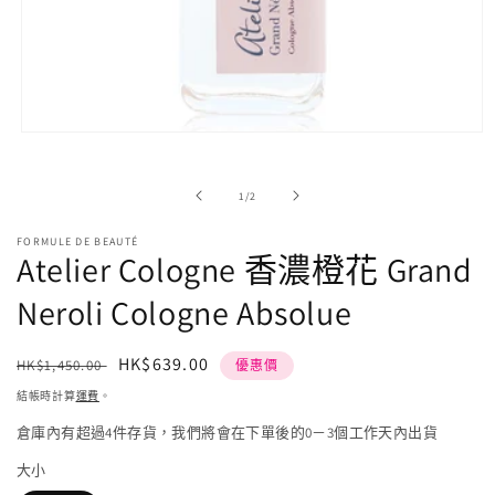
在
強
制
/
1
/
2
回
應
FORMULE DE BEAUTÉ
中
Atelier Cologne 香濃橙花 Grand
開
啟
Neroli Cologne Absolue
多
媒
體
定
售
HK$639.00
HK$1,450.00
優惠價
檔
價
價
案
結帳時計算
運費
。
1
倉庫內有超過4件存貨，我們將會在下單後的0－3個工作天內出貨
大小