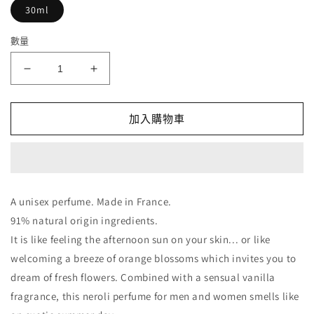
30ml
數量
Atelier
Atelier
Cologne
Cologne
香
香
加入購物車
濃
濃
橙
橙
花
花
Grand
Grand
Neroli
Neroli
A unisex perfume. Made in France.
Cologne
Cologne
91% natural origin ingredients.
Absolue
Absolue
數
數
It is like feeling the afternoon sun on your skin... or like
量
量
welcoming a breeze of orange blossoms which invites you to
減
增
dream of fresh flowers. Combined with a sensual vanilla
少
加
fragrance, this neroli perfume for men and women smells like