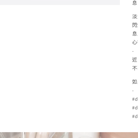
息
淡
閃
息
心
-
近
不
如
-
#d
#d
#d