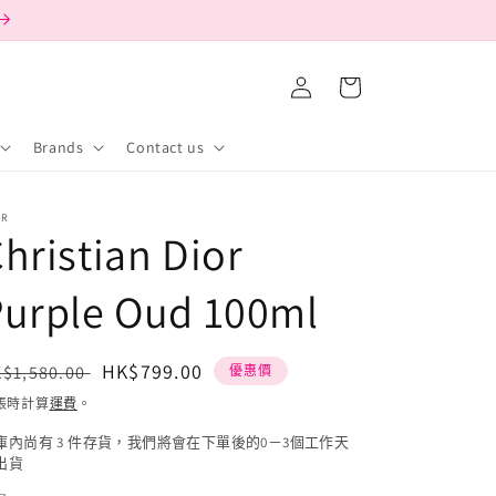
購
登
物
入
車
Brands
Contact us
OR
hristian Dior
Purple Oud 100ml
定
售
HK$799.00
$1,580.00
優惠價
價
價
帳時計算
運費
。
庫內尚有 3 件存貨，我們將會在下單後的0－3個工作天
出貨