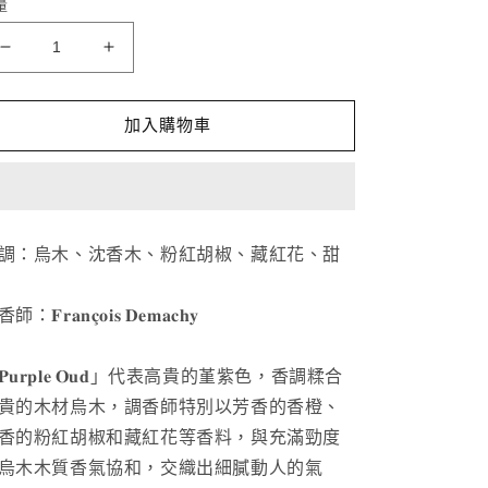
量
Christian
Christian
Dior
Dior
Purple
Purple
Oud
Oud
加入購物車
100ml
100ml
數
數
量
量
減
增
調：烏木、沈香木、粉紅胡椒、藏紅花、甜
少
加
：𝐅𝐫𝐚𝐧𝐜̧𝐨𝐢𝐬 𝐃𝐞𝐦𝐚𝐜𝐡𝐲
𝐏𝐮𝐫𝐩𝐥𝐞 𝐎𝐮𝐝」代表高貴的堇紫色，香調糅合
貴的木材烏木，調香師特別以芳香的香橙、
香的粉紅胡椒和藏紅花等香料，與充滿勁度
烏木木質香氣協和，交織出細膩動人的氣