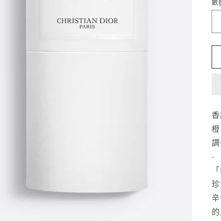
數
香
橙
調香師
-
「
珍
辛
的