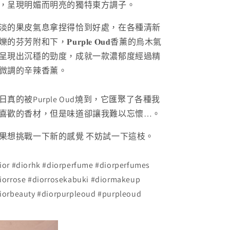
，呈現明媚而明亮的獨特東方調子。
淡的果皮氣息拿捏得恰到好處，在各種清新
爍的芬芳附和下，𝐏𝐮𝐫𝐩𝐥𝐞 𝐎𝐮𝐝香薰的烏木氣
呈現出沉穩的勁度，成就一款濃郁度經過精
微調的辛辣香薰。
日真的被Purple Oud燒到，它匯聚了各種我
喜歡的香材，但是味道卻讓我難以忘懷…。
果想挑戰一下新的感覺 不妨試一下這枝。
ior #diorhk #diorperfume #diorperfumes
iorrose #diorrosekabuki #diormakeup
iorbeauty #diorpurpleoud #purpleoud