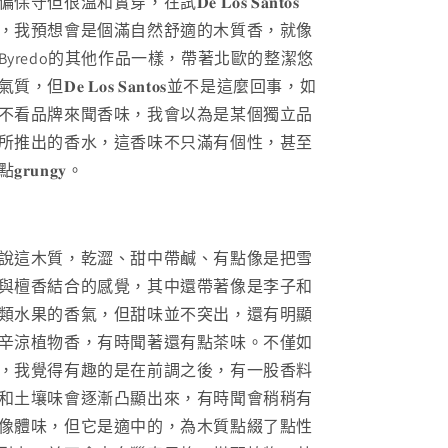
偏保守但很溫和實穿，在試
𝐃𝐞 𝐋𝐨𝐬 𝐒𝐚𝐧𝐭𝐨𝐬
，我預想會是個滿自然舒適的木質香，就像
Byredo
的其他作品一樣，帶著北歐的整潔悠
氣質，但
𝐃𝐞 𝐋𝐨𝐬 𝐒𝐚𝐧𝐭𝐨𝐬
並不是這麼回事，如
不看品牌來聞香味，我會以為是某個獨立品
所推出的香水，這香味不只滿有個性，甚至
𝐠𝐫𝐮𝐧𝐠𝐲。
說這木質，乾澀、甜中帶鹹、有點像是把雪
與檀香結合的感覺，其中還帶著像是李子和
類水果的香氣，但甜味並不突出，還有明顯
辛涼植物香，有時聞著還有點茶味。不僅如
，我覺得有趣的是在前調之後，有一股香料
和土壤味會逐漸凸顯出來，有時聞會稍稍有
像體味，但它是適中的，為木質點綴了點性