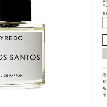
倉
內
數
一
為
知
所
李