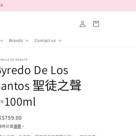
購
登
物
入
車
Brands
Contact us
RMULE DE BEAUTE
yredo De Los
Santos 聖徒之聲
✨100ml
定
K$759.00
價
帳時計算
運費
。