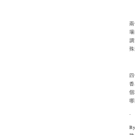
兩
壤
調
殊
四
香
個
哪
-
𝐁𝐲