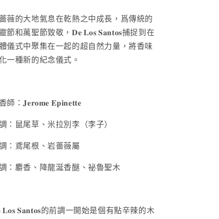
薔薇的大地氣息在乾熱之中成長，爲傳統的
靈節和萬聖節致敬，
𝐃𝐞 𝐋𝐨𝐬 𝐒𝐚𝐧𝐭𝐨𝐬
捕捉到在
體儀式中聚集在一起的超自然力量，將香味
化一種新的紀念儀式。
：𝐉𝐞𝐫𝐨𝐦𝐞 𝐄𝐩𝐢𝐧𝐞𝐭𝐭𝐞
調：鼠尾草、米拉別李（李子）
調：鳶尾根、岩薔薇屬
調：麝香、降龍涎香醚、祕魯聖木
 𝐋𝐨𝐬 𝐒𝐚𝐧𝐭𝐨𝐬
的前調一開始是個有點辛辣的木