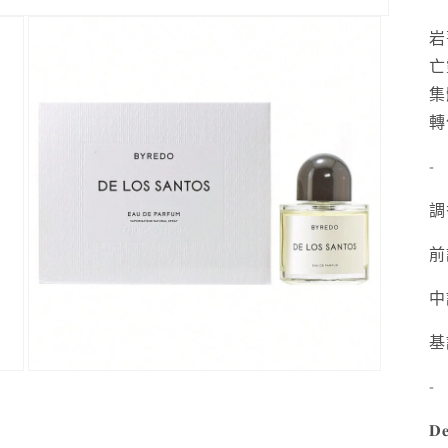
岩
亡
集
轉
-
調香師
前
中
基
在
-
強
制
𝐃𝐞
回