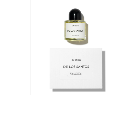
在
強
制
回
應
中
開
啟
多
媒
體
檔
案
1
在
強
制
回