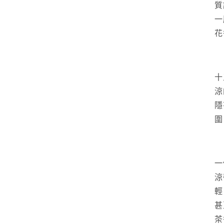
質
應
中
一
開
花
啟
多
媒
體
檔
十
案
3
涼
隱
圍
一
涼
輕
甚
茶