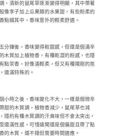
調，清新的鼠尾草逐漸變得明顯，其中帶著
股像李子加上瓜果類的水果甜，有些粉柔的
香點綴其中，香味意外的輕柔舒適。
五分鐘後，香味變得較甜感，但還是個滿辛
的木質加上植物香，有種乾澀的粉感，也隱
有點茶香，好像滿輕柔，但又有種陽剛的氛
，還滿特殊的。
個小時之後，香味變化不大，一樣是個微辛
帶甜的木質調，植物香減少，鼠尾草也減
，隱約有種木質調的汗臭味但不會太突出，
至還滿性感，可惜遠聞還是個偏甜且帶了點
香的木質，還不錯但需要時間適應。