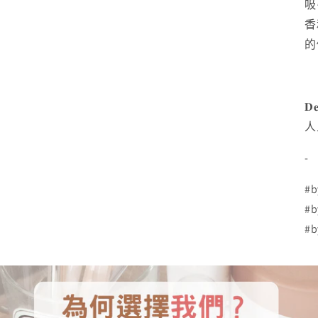
吸
香
的
𝐃𝐞
人
-
#b
#b
#b