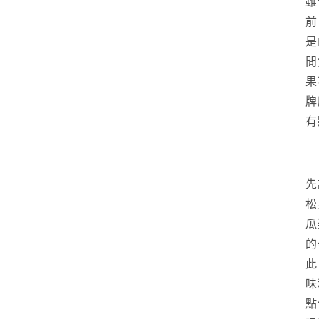
雖
前
是
閒
果
牌
有點
先
松
瓜
的
此
味
點