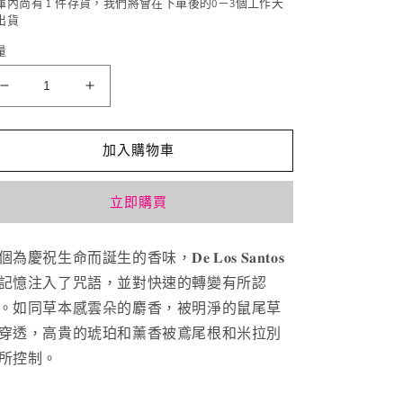
庫內尚有 1 件存貨，我們將會在下單後的0－3個工作天
出貨
量
Byredo
Byredo
De
De
Los
Los
Santos
Santos
加入購物車
聖
聖
徒
徒
立即購買
之
之
聲
聲
個為慶祝生命而誕生的香味，
𝐃𝐞 𝐋𝐨𝐬 𝐒𝐚𝐧𝐭𝐨𝐬
✨100ml
✨100ml
記憶注入了咒語，並對快速的轉變有所認
數
數
。如同草本感雲朵的麝香，被明淨的鼠尾草
量
量
穿透，高貴的琥珀和薰香被鳶尾根和米拉別
減
增
少
加
所控制。