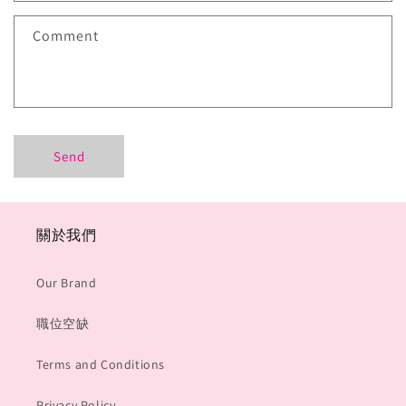
f
Comment
o
r
m
Send
關於我們
Our Brand
職位空缺
Terms and Conditions
Privacy Policy