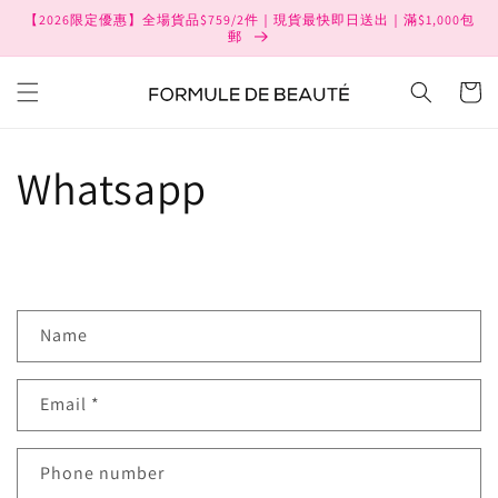
Skip to
【2026限定優惠】全場貨品$759/2件｜現貨最快即日送出｜滿$1,000包
content
郵
Cart
Whatsapp
C
Name
o
n
Email
*
t
a
c
Phone number
t